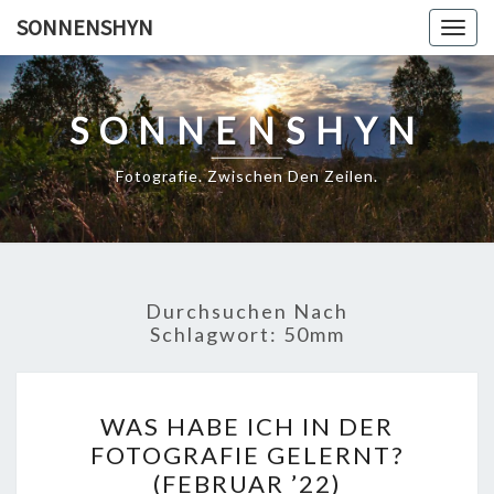
Skip
SONNENSHYN
Togg
to
navig
content
SONNENSHYN
Fotografie. Zwischen Den Zeilen.
Durchsuchen Nach
Schlagwort:
50mm
WAS
WAS HABE ICH IN DER
HABE
FOTOGRAFIE GELERNT?
ICH
(FEBRUAR ’22)
IN