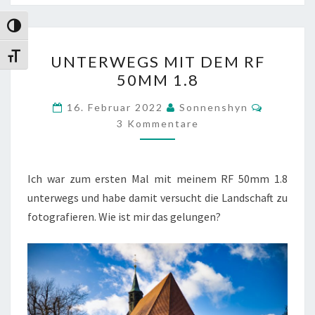
Umschalten auf hohe Kontraste
UNTERWEGS
Schrift vergrößern
UNTERWEGS MIT DEM RF
MIT
50MM 1.8
DEM
RF
Komment
16. Februar 2022
Sonnenshyn
50MM
3 Kommentare
1.8
Ich war zum ersten Mal mit meinem RF 50mm 1.8
unterwegs und habe damit versucht die Landschaft zu
fotografieren. Wie ist mir das gelungen?