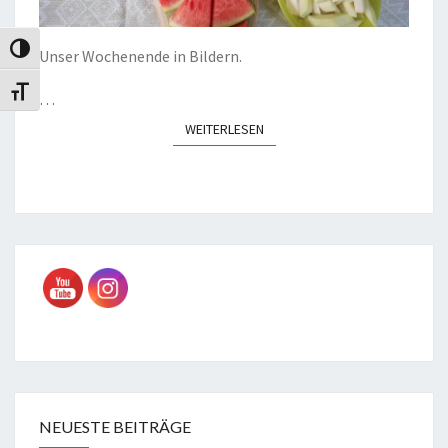
Umschalten auf hohe Kontraste
Unser Wochenende in Bildern.
Schrift vergrößern
…
WEITERLESEN
WEITERLESEN
NEUESTE BEITRÄGE