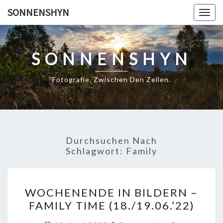
Skip
SONNENSHYN
Togg
to
navig
content
SONNENSHYN
Fotografie. Zwischen Den Zeilen.
Durchsuchen Nach
Schlagwort:
Family
WOCHENENDE
WOCHENENDE IN BILDERN –
IN
FAMILY TIME (18./19.06.’22)
BILDERN
–
Kommenta