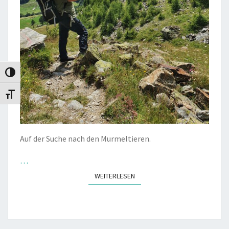
Umschalten auf hohe Kontraste
Schrift vergrößern
Auf der Suche nach den Murmeltieren.
…
WEITERLESEN
WEITERLESEN