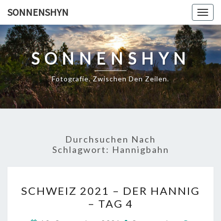
Skip
SONNENSHYN
Togg
to
navig
content
SONNENSHYN
Fotografie. Zwischen Den Zeilen.
Durchsuchen Nach
Schlagwort:
Hannigbahn
SCHWEIZ
SCHWEIZ 2021 – DER HANNIG
2021
– TAG 4
–
DER
Kommen