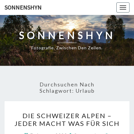
Skip
SONNENSHYN
Togg
to
navig
content
SONNENSHYN
Fotografie. Zwischen Den Zeilen.
Durchsuchen Nach
Schlagwort:
Urlaub
DIE
DIE SCHWEIZER ALPEN –
SCHWEIZER
JEDER MACHT WAS FÜR SICH
ALPEN
–
Kommenta