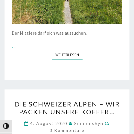
Der Mittlere darf sich was aussuchen.
…
WEITERLESEN
WEITERLESEN
DIE
DIE SCHWEIZER ALPEN – WIR
SCHWEIZER
PACKEN UNSERE KOFFER…
ALPEN
–
Kommenta
4. August 2020
Sonnenshyn
Umschalten auf hohe Kontraste
WIR
3 Kommentare