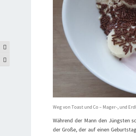
Umschalten auf hohe Kontraste
Schrift vergrößern
Weg von Toast und Co – Mager-, und Er
Während der Mann den Jüngsten sch
der Große, der auf einen Geburtsta