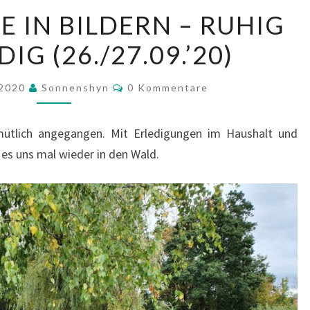
WOCHENENDE
IN BILDERN – RUHIG
IN
G (26./27.09.’20)
BILDERN
–
Kommentare
RUHIG
 2020
Sonnenshyn
0 Kommentare
UND
WALDIG
ütlich angegangen. Mit Erledigungen im Haushalt und
(26./27.09.’20)
es uns mal wieder in den Wald.