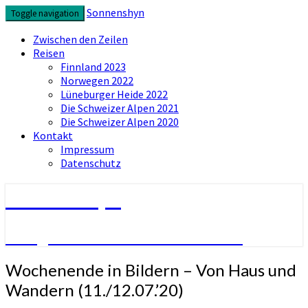
Skip
Sonnenshyn
Toggle navigation
to
content
Zwischen den Zeilen
Reisen
Finnland 2023
Norwegen 2022
Lüneburger Heide 2022
Die Schweizer Alpen 2021
Die Schweizer Alpen 2020
Kontakt
Impressum
Datenschutz
Sonnenshyn
Fotografie. Zwischen den Zeilen.
Wochenende
Wochenende in Bildern – Von Haus und
in
Wandern (11./12.07.’20)
Bildern
–