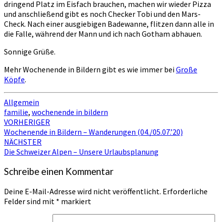
dringend Platz im Eisfach brauchen, machen wir wieder Pizza
und anschließend gibt es noch Checker Tobi und den Mars-
Check. Nach einer ausgiebigen Badewanne, flitzen dann alle in
die Falle, während der Mann und ich nach Gotham abhauen.
Sonnige Grüße.
Mehr Wochenende in Bildern gibt es wie immer bei
Große
Köpfe
.
Allgemein
familie
,
wochenende in bildern
Beitragsnavigation
VORHERIGER
Wochenende in Bildern – Wanderungen (04./05.07.’20)
NÄCHSTER
Die Schweizer Alpen – Unsere Urlaubsplanung
Schreibe einen Kommentar
Deine E-Mail-Adresse wird nicht veröffentlicht.
Erforderliche
Felder sind mit
*
markiert