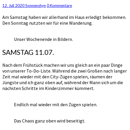
Von
Kommentare
12. Juli 2020
Sonnenshyn
0 Kommentare
Haus
Am Samstag haben wir allerhand im Haus erledigt bekommen.
und
Den Sonntag nutzten wir für eine Wanderung.
Wandern
(11./12.07.’20)
Unser Wochenende in Bildern.
SAMSTAG 11.07.
Nach dem Frühstück machen wir uns gleich an ein paar Dinge
von unserer To-Do-Liste. Während die zwei Großen nach langer
Zeit mal wieder mit den City-Zügen spielen, räumen der
Jüngste und ich ganz oben auf, während der Mann sich um die
nächsten Schritte im Kinderzimmer kümmert.
Endlich mal wieder mit den Zügen spielen.
Das Chaos ganz oben wird beseitigt.