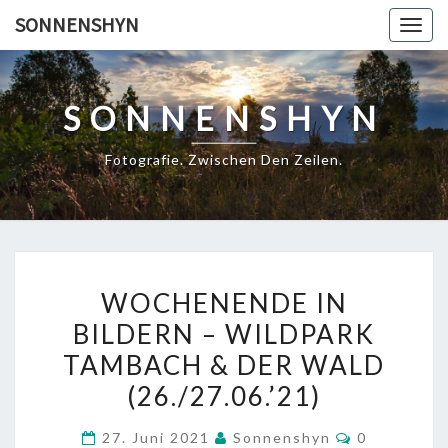
Skip
SONNENSHYN
Togg
to
navig
content
SONNENSHYN
Fotografie. Zwischen Den Zeilen.
WOCHENENDE
WOCHENENDE IN
IN
BILDERN – WILDPARK
BILDERN
TAMBACH & DER WALD
–
WILDPARK
(26./27.06.’21)
TAMBACH
Kommentar
27. Juni 2021
Sonnenshyn
0
&