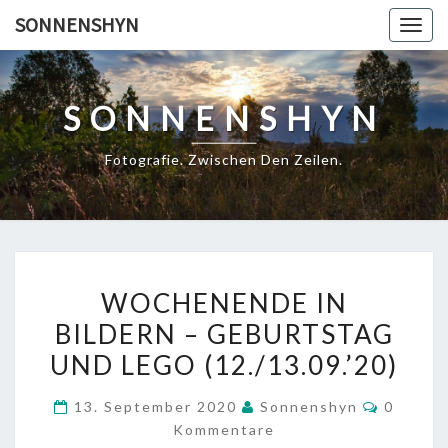
Skip
SONNENSHYN
Togg
to
navig
content
SONNENSHYN
Fotografie. Zwischen Den Zeilen.
WOCHENENDE
WOCHENENDE IN
IN
BILDERN – GEBURTSTAG
BILDERN
UND LEGO (12./13.09.’20)
–
GEBURTSTAG
Kommen
13. September 2020
Sonnenshyn
0
UND
Kommentare
LEGO