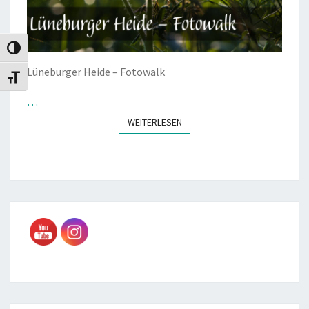
Umschalten auf hohe Kontraste
Lüneburger Heide – Fotowalk
Schrift vergrößern
…
WEITERLESEN
WEITERLESEN