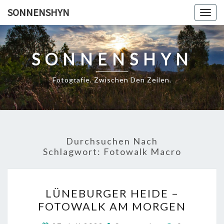
Skip
SONNENSHYN
Togg
to
navig
content
SONNENSHYN
Fotografie. Zwischen Den Zeilen.
Durchsuchen Nach
Schlagwort:
Fotowalk Macro
LÜNEBURGER
LÜNEBURGER HEIDE –
HEIDE
FOTOWALK AM MORGEN
–
FOTOWALK
Kommentar