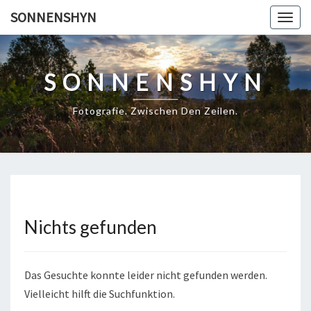
Skip
SONNENSHYN
Togg
to
navig
content
SONNENSHYN
Fotografie. Zwischen Den Zeilen.
Nichts gefunden
Nichts
gefunden
Das Gesuchte konnte leider nicht gefunden werden.
Vielleicht hilft die Suchfunktion.