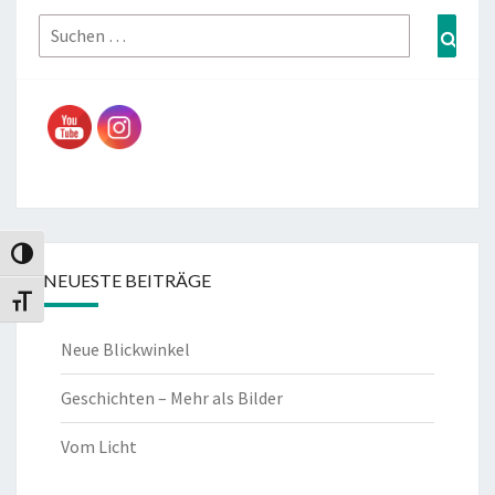
Suchen
Such
nach:
Umschalten auf hohe Kontraste
NEUESTE BEITRÄGE
Schrift vergrößern
Neue Blickwinkel
Geschichten – Mehr als Bilder
Vom Licht