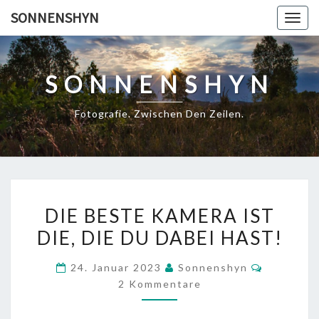
Skip
SONNENSHYN
Togg
to
navig
content
SONNENSHYN
Fotografie. Zwischen Den Zeilen.
DIE
DIE BESTE KAMERA IST
BESTE
DIE, DIE DU DABEI HAST!
KAMERA
IST
Komment
24. Januar 2023
Sonnenshyn
DIE,
2 Kommentare
DIE
DU