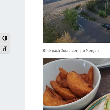
Umschalten auf hohe Kontraste
Schrift vergrößern
Blick nach Düsseldorf am Morgen.