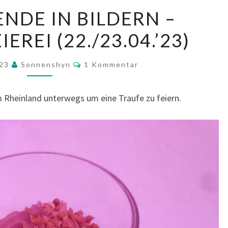
WOCHENENDE
DE IN BILDERN –
IN
EREI (22./23.04.’23)
BILDERN
–
Kommentare
FAMILIENFEIEREI
023
Sonnenshyn
1 Kommentar
(22./23.04.’23)
Rheinland unterwegs um eine Traufe zu feiern.