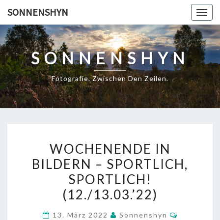
Skip
SONNENSHYN
Togg
to
navig
content
SONNENSHYN
Fotografie. Zwischen Den Zeilen.
WOCHENENDE
WOCHENENDE IN
IN
BILDERN – SPORTLICH,
BILDERN
SPORTLICH!
–
SPORTLICH,
(12./13.03.’22)
SPORTLICH!
Kommenta
13. März 2022
Sonnenshyn
(12./13.03.’22)