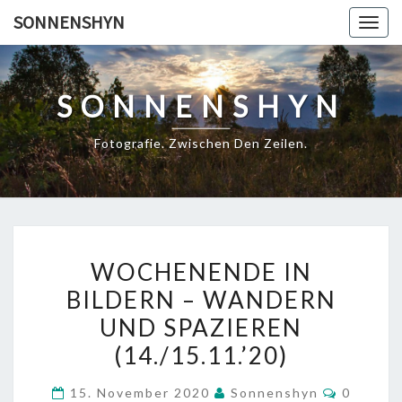
Skip
SONNENSHYN
Togg
to
navig
content
SONNENSHYN
Fotografie. Zwischen Den Zeilen.
WOCHENENDE
WOCHENENDE IN
IN
BILDERN – WANDERN
BILDERN
UND SPAZIEREN
–
WANDERN
(14./15.11.’20)
UND
Komment
15. November 2020
Sonnenshyn
0
SPAZIEREN