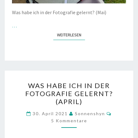
Was habe ich in der Fotografie gelernt? (Mai)
…
WEITERLESEN
WEITERLESEN
WAS
WAS HABE ICH IN DER
HABE
FOTOGRAFIE GELERNT?
ICH
(APRIL)
IN
DER
Kommenta
30. April 2021
Sonnenshyn
FOTOGRAFIE
5 Kommentare
GELERNT?
(APRIL)