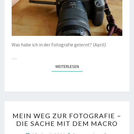
Was habe ich in der Fotografie gelernt? (April)
…
WEITERLESEN
WEITERLESEN
MEIN
MEIN WEG ZUR FOTOGRAFIE –
WEG
DIE SACHE MIT DEM MACRO
ZUR
FOTOGRAFIE
Kommenta