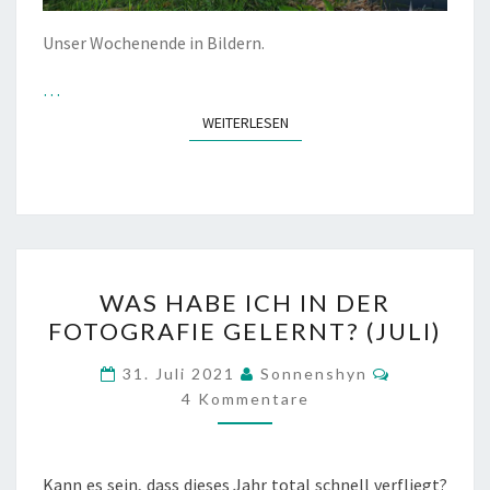
Unser Wochenende in Bildern.
…
WEITERLESEN
WEITERLESEN
WAS
WAS HABE ICH IN DER
HABE
FOTOGRAFIE GELERNT? (JULI)
ICH
IN
Kommentar
31. Juli 2021
Sonnenshyn
DER
4 Kommentare
FOTOGRAFIE
GELERNT?
Kann es sein, dass dieses Jahr total schnell verfliegt?
(JULI)