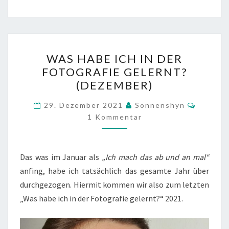
WAS
WAS HABE ICH IN DER
HABE
FOTOGRAFIE GELERNT?
ICH
(DEZEMBER)
IN
DER
Kommen
29. Dezember 2021
Sonnenshyn
FOTOGRAFIE
1 Kommentar
GELERNT?
(DEZEMBER)
Das was im Januar als
„Ich mach das ab und an mal“
anfing, habe ich tatsächlich das gesamte Jahr über
durchgezogen. Hiermit kommen wir also zum letzten
„Was habe ich in der Fotografie gelernt?“ 2021.