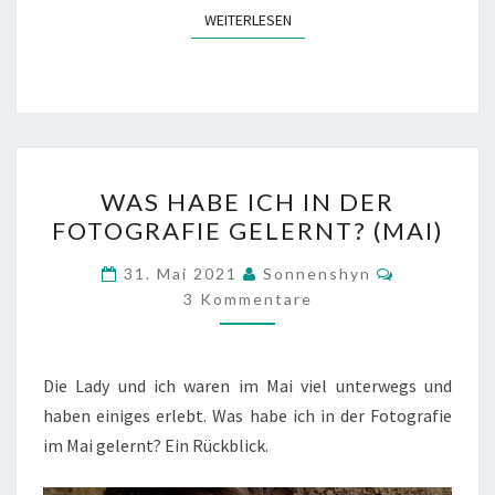
WEITERLESEN
WEITERLESEN
WAS
WAS HABE ICH IN DER
HABE
FOTOGRAFIE GELERNT? (MAI)
ICH
IN
Kommentar
31. Mai 2021
Sonnenshyn
DER
3 Kommentare
FOTOGRAFIE
GELERNT?
Die Lady und ich waren im Mai viel unterwegs und
(MAI)
haben einiges erlebt. Was habe ich in der Fotografie
im Mai gelernt? Ein Rückblick.