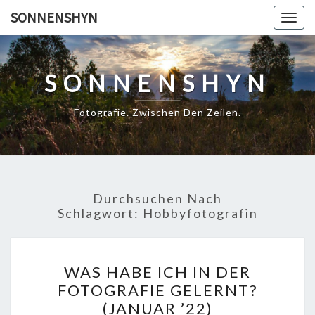
Skip
SONNENSHYN
Togg
to
navig
content
SONNENSHYN
Fotografie. Zwischen Den Zeilen.
Durchsuchen Nach
Schlagwort:
Hobbyfotografin
WAS
WAS HABE ICH IN DER
HABE
FOTOGRAFIE GELERNT?
ICH
(JANUAR ’22)
IN