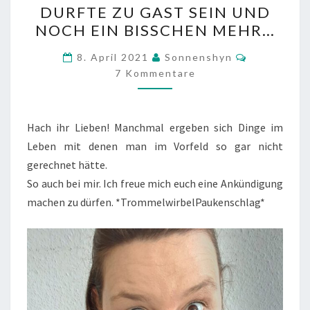
DURFTE ZU GAST SEIN UND
–
NOCH EIN BISSCHEN MEHR…
ICH
DURFTE
Kommentar
8. April 2021
Sonnenshyn
ZU
7 Kommentare
GAST
SEIN
Hach ihr Lieben! Manchmal ergeben sich Dinge im
UND
Leben mit denen man im Vorfeld so gar nicht
NOCH
gerechnet hätte.
EIN
So auch bei mir. Ich freue mich euch eine Ankündigung
BISSCHEN
machen zu dürfen. *TrommelwirbelPaukenschlag*
MEHR…