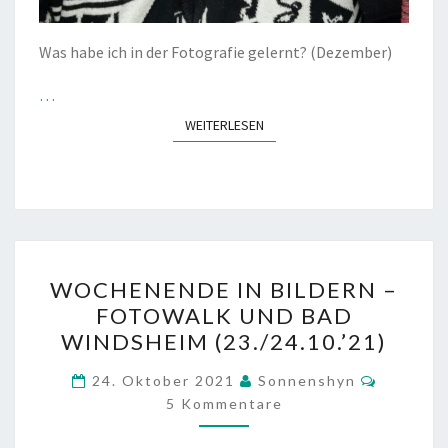
Was habe ich in der Fotografie gelernt? (Dezember)
…
WEITERLESEN
WEITERLESEN
WOCHENENDE
WOCHENENDE IN BILDERN –
IN
FOTOWALK UND BAD
BILDERN
WINDSHEIM (23./24.10.’21)
–
FOTOWALK
Komment
24. Oktober 2021
Sonnenshyn
UND
5 Kommentare
BAD