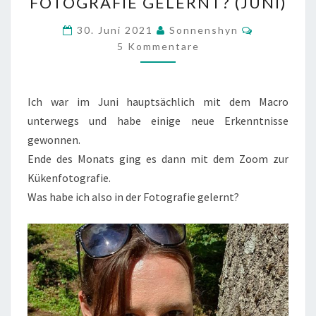
FOTOGRAFIE GELERNT? (JUNI)
ICH
IN
Kommenta
30. Juni 2021
Sonnenshyn
DER
5 Kommentare
FOTOGRAFIE
GELERNT?
Ich war im Juni hauptsächlich mit dem Macro
(JUNI)
unterwegs und habe einige neue Erkenntnisse
gewonnen.
Ende des Monats ging es dann mit dem Zoom zur
Kükenfotografie.
Was habe ich also in der Fotografie gelernt?