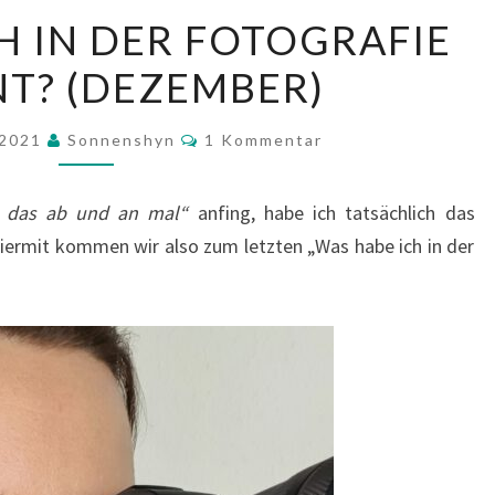
WAS
H IN DER FOTOGRAFIE
HABE
T? (DEZEMBER)
ICH
IN
Kommentare
DER
 2021
Sonnenshyn
1 Kommentar
FOTOGRAFIE
GELERNT?
 das ab und an mal“
anfing, habe ich tatsächlich das
(DEZEMBER)
ermit kommen wir also zum letzten „Was habe ich in der