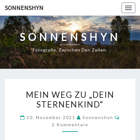
Skip
SONNENSHYN
Togg
to
navig
content
SONNENSHYN
Fotografie. Zwischen Den Zeilen.
MEIN
MEIN WEG ZU „DEIN
WEG
STERNENKIND“
ZU
„DEIN
Kommen
10. November 2021
Sonnenshyn
STERNENKIND“
2 Kommentare