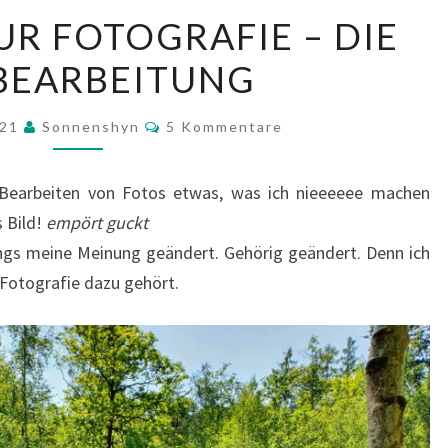
MEIN
UR FOTOGRAFIE – DIE
WEG
BEARBEITUNG
ZUR
FOTOGRAFIE
Kommentare
–
021
Sonnenshyn
5 Kommentare
DIE
BILDBEARBEITUNG
 Bearbeiten von Fotos etwas, was ich nieeeeee machen
s Bild!
empört guckt
ings meine Meinung geändert. Gehörig geändert. Denn ich
r Fotografie dazu gehört.