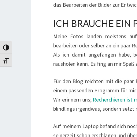
das Bearbeiten der Bilder zur Entwi
ICH BRAUCHE EIN
Meine Fotos landen meistens auf
bearbeiten oder selber an ein paar R
Umschalten auf hohe Kontraste
Als ich damit angefangen habe, b
Schrift vergrößern
rausholen kann. Es fing an mir Spaß
Für den Blog reichten mit die paar 
einem passenden Programm für mic
Wir erinnern uns;
Recherchieren ist 
blindlings irgendwas, sondern setz
Auf meinem Laptop befand sich noch 
seinerzeit schon erschlagen und über