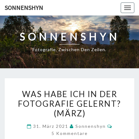
Skip
SONNENSHYN
Togg
to
navig
content
SONNENSHYN
Fotografie. Zwischen Den Zeilen.
WAS
WAS HABE ICH IN DER
HABE
FOTOGRAFIE GELERNT?
ICH
(MÄRZ)
IN
DER
Kommenta
31. März 2021
Sonnenshyn
FOTOGRAFIE
5 Kommentare
GELERNT?