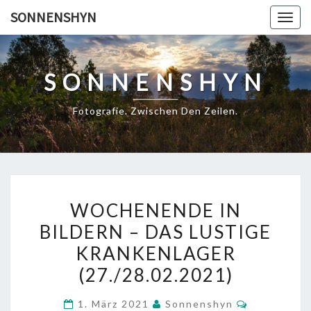
Skip
SONNENSHYN
Togg
to
navig
content
SONNENSHYN
Fotografie. Zwischen Den Zeilen.
WOCHENENDE
WOCHENENDE IN
IN
BILDERN – DAS LUSTIGE
BILDERN
KRANKENLAGER
–
DAS
(27./28.02.2021)
LUSTIGE
Kommentar
1. März 2021
Sonnenshyn
KRANKENLAGER