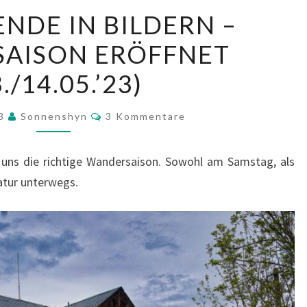
WOCHENENDE
DE IN BILDERN –
IN
AISON ERÖFFNET
BILDERN
–
./14.05.’23)
WANDERSAISON
ERÖFFNET
Kommentare
23
Sonnenshyn
3 Kommentare
(13./14.05.’23)
ns die richtige Wandersaison. Sowohl am Samstag, als
atur unterwegs.