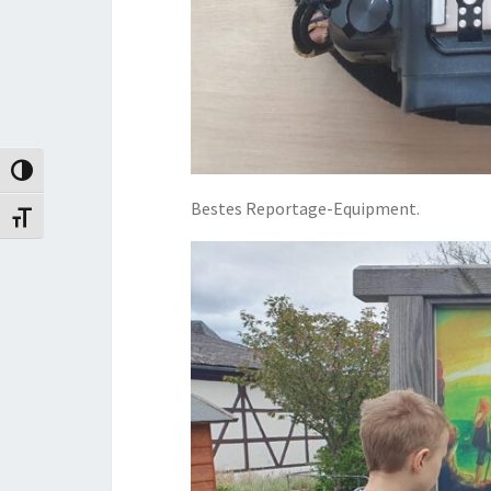
Umschalten auf hohe Kontraste
Bestes Reportage-Equipment.
Schrift vergrößern