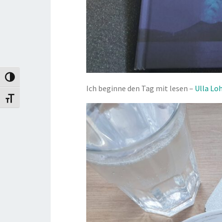
Umschalten auf hohe Kontraste
Ich beginne den Tag mit lesen –
Ulla L
Schrift vergrößern