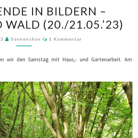
WOCHENENDE
DE IN BILDERN –
IN
WALD (20./21.05.’23)
BILDERN
–
Kommentare
BLUMEN
23
Sonnenshyn
1 Kommentar
UND
WALD
n wir den Samstag mit Haus,- und Gartenarbeit. Am
(20./21.05.’23)