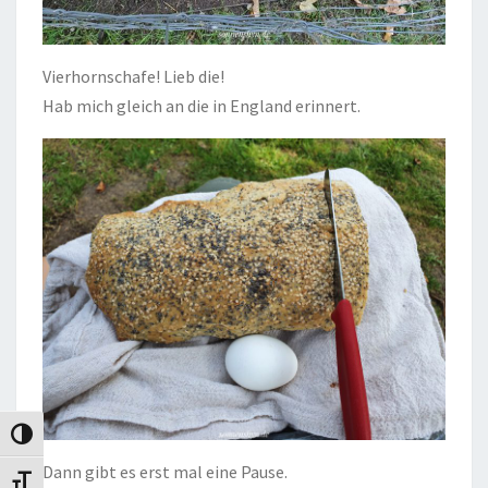
Vierhornschafe! Lieb die!
Hab mich gleich an die in England erinnert.
Umschalten auf hohe Kontraste
Dann gibt es erst mal eine Pause.
Schrift vergrößern