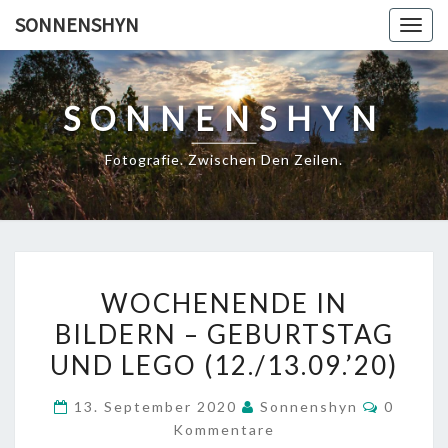
Skip
SONNENSHYN
Togg
to
navig
content
SONNENSHYN
Fotografie. Zwischen Den Zeilen.
WOCHENENDE
WOCHENENDE IN
IN
BILDERN – GEBURTSTAG
BILDERN
UND LEGO (12./13.09.’20)
–
GEBURTSTAG
Kommen
13. September 2020
Sonnenshyn
0
UND
Kommentare
LEGO