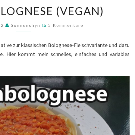
LINSENBOLOGNESE
LOGNESE (VEGAN)
(VEGAN)
Kommentare
022
Sonnenshyn
3 Kommentare
native zur klassischen Bolognese-Fleischvariante und dazu
e. Hier kommt mein schnelles, einfaches und variables