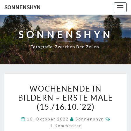
Skip
SONNENSHYN
Togg
to
navig
content
SONNENSHYN
Fotografie. Zwischen Den Zeilen.
WOCHENENDE
WOCHENENDE IN
IN
BILDERN – ERSTE MALE
BILDERN
(15./16.10.´22)
–
ERSTE
Komment
16. Oktober 2022
Sonnenshyn
MALE
1 Kommentar
(15./16.10.